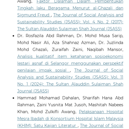
Awang,
Faktor Dalaman Dalam Pembentukan
Tingkah laku Beragama Menurut al-Ghazali dan
Sigmund Freud
,
The Journal of Social Analysis and
Sustainability Studies (JSASS): Vol. 4 No. 2 (2017):
The Sultan Alauddin Sulaiman Shah Journal (JSASS)
Dr. Rosfazila Abd Rahman, Dr. Mohd Musa Sarip,
Mohd Nasir Ali, Aza Shahnaz Azman, Dr. Juzlinda
Mohd Ghazali, Zuraifah Zaini, Naqibah Mansor,
Analisis kualitatif item ketahanan sosioekonomi
lestari asnaf di Selangor menggunakan perspektif
penilaian impak sosial
,
The Journal of Social
Analysis and Sustainability Studies (JSASS): Vol. 11
No. 1 (2024): The Sultan Alauddin Sulaiman Shah
Journal (JSASS)
Hammad Mohamad Dahalan, Sharifah Hana Abd
Rahman, Zaini Yusnita Mat Jusoh, Mashitah Nabees
Khan, Mohd Zulkifli Awang,
Pelaksanaan Hospital
Mesra Ibadah di Konsortium Hospital Islam Malaysia
(KHIM): Satu Kajian Literatur
,
The Journal of Social