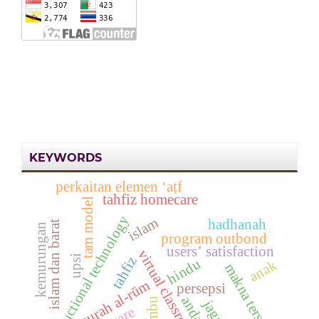
KEYWORDS
perkaitan elemen ‘aṭf
tahfiz homecare
tam model
instructional technology
islam
hadhanah
islam dan barat
kemurungan
program outbond
users’ satisfaction
virtual classrooms
upsi
tahfiz
hindu
anak
makna tersirat
surah al-rūm
persepsi
andalus
lembu
jagaan