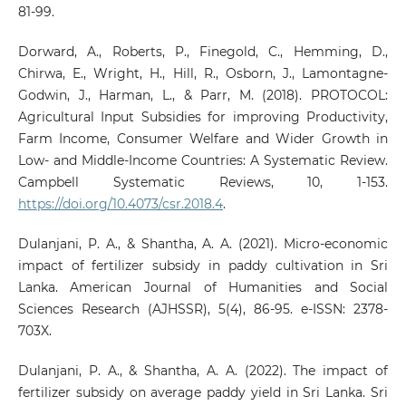
81-99.
Dorward, A., Roberts, P., Finegold, C., Hemming, D.,
Chirwa, E., Wright, H., Hill, R., Osborn, J., Lamontagne-
Godwin, J., Harman, L., & Parr, M. (2018). PROTOCOL:
Agricultural Input Subsidies for improving Productivity,
Farm Income, Consumer Welfare and Wider Growth in
Low‐ and Middle‐Income Countries: A Systematic Review.
Campbell Systematic Reviews, 10, 1-153.
https://doi.org/10.4073/csr.2018.4
.
Dulanjani, P. A., & Shantha, A. A. (2021). Micro-economic
impact of fertilizer subsidy in paddy cultivation in Sri
Lanka. American Journal of Humanities and Social
Sciences Research (AJHSSR), 5(4), 86-95. e-ISSN: 2378-
703X.
Dulanjani, P. A., & Shantha, A. A. (2022). The impact of
fertilizer subsidy on average paddy yield in Sri Lanka. Sri