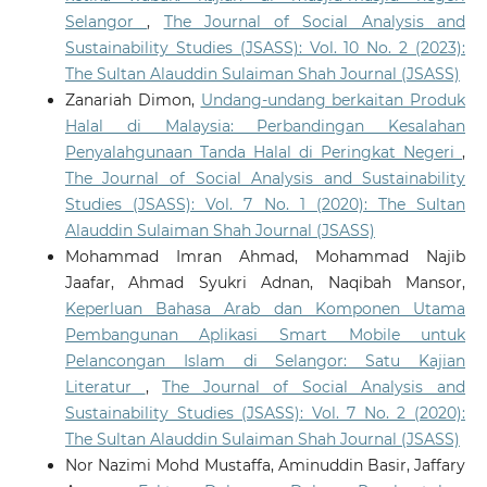
Selangor
,
The Journal of Social Analysis and
Sustainability Studies (JSASS): Vol. 10 No. 2 (2023):
The Sultan Alauddin Sulaiman Shah Journal (JSASS)
Zanariah Dimon,
Undang-undang berkaitan Produk
Halal di Malaysia: Perbandingan Kesalahan
Penyalahgunaan Tanda Halal di Peringkat Negeri
,
The Journal of Social Analysis and Sustainability
Studies (JSASS): Vol. 7 No. 1 (2020): The Sultan
Alauddin Sulaiman Shah Journal (JSASS)
Mohammad Imran Ahmad, Mohammad Najib
Jaafar, Ahmad Syukri Adnan, Naqibah Mansor,
Keperluan Bahasa Arab dan Komponen Utama
Pembangunan Aplikasi Smart Mobile untuk
Pelancongan Islam di Selangor: Satu Kajian
Literatur
,
The Journal of Social Analysis and
Sustainability Studies (JSASS): Vol. 7 No. 2 (2020):
The Sultan Alauddin Sulaiman Shah Journal (JSASS)
Nor Nazimi Mohd Mustaffa, Aminuddin Basir, Jaffary