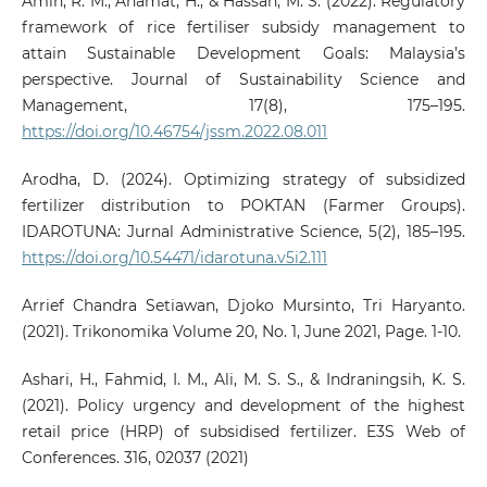
Amin, R. M., Ahamat, H., & Hassan, M. S. (2022). Regulatory
framework of rice fertiliser subsidy management to
attain Sustainable Development Goals: Malaysia’s
perspective. Journal of Sustainability Science and
Management, 17(8), 175–195.
https://doi.org/10.46754/jssm.2022.08.011
Arodha, D. (2024). Optimizing strategy of subsidized
fertilizer distribution to POKTAN (Farmer Groups).
IDAROTUNA: Jurnal Administrative Science, 5(2), 185–195.
https://doi.org/10.54471/idarotuna.v5i2.111
Arrief Chandra Setiawan, Djoko Mursinto, Tri Haryanto.
(2021). Trikonomika Volume 20, No. 1, June 2021, Page. 1-10.
Ashari, H., Fahmid, I. M., Ali, M. S. S., & Indraningsih, K. S.
(2021). Policy urgency and development of the highest
retail price (HRP) of subsidised fertilizer. E3S Web of
Conferences. 316, 02037 (2021)