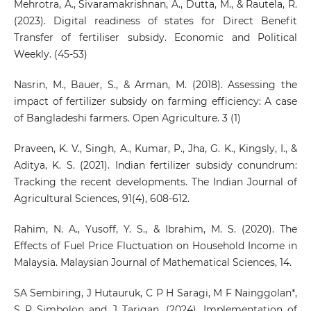
Mehrotra, A., Sivaramakrishnan, A., Dutta, M., & Rautela, R.
(2023). Digital readiness of states for Direct Benefit
Transfer of fertiliser subsidy. Economic and Political
Weekly. (45-53)
Nasrin, M., Bauer, S., & Arman, M. (2018). Assessing the
impact of fertilizer subsidy on farming efficiency: A case
of Bangladeshi farmers. Open Agriculture. 3 (1)
Praveen, K. V., Singh, A., Kumar, P., Jha, G. K., Kingsly, I., &
Aditya, K. S. (2021). Indian fertilizer subsidy conundrum:
Tracking the recent developments. The Indian Journal of
Agricultural Sciences, 91(4), 608-612.
Rahim, N. A., Yusoff, Y. S., & Ibrahim, M. S. (2020). The
Effects of Fuel Price Fluctuation on Household Income in
Malaysia. Malaysian Journal of Mathematical Sciences, 14.
SA Sembiring, J Hutauruk, C P H Saragi, M F Nainggolan*,
S P Simbolon and J Tarigan. (2024). Implementation of