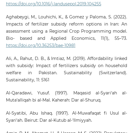
https://doi.org/10.1016/j.landusepol.2019.104255
Aghabeygi, M., Louhichi, K., & Gomez y Paloma, S. (2022).
Impacts of fertilizer subsidy reform options in Iran: An
assessment using a Regional Crop Programming model.
Bio- based and Applied Economics, 11(1), 55–73.
https://doi.org/10.36253/bae-10981
Ali, A., Rahut, D. B., & Imtiaz, M. (2019). Affordability linked
with subsidy: Impact of fertilizers subsidy on household
welfare in Pakistan. Sustainability (Switzerland).
Sustainability, 11: 5161
Al-Qaradawi, Yusuf. (1997). Maqasid al-Syari‘ah al-
Muta‘alliqah bi al-Mal. Kaherah: Dar al-Shuruq.
Al-Syatibi, Abu Ishaq. (1997). Al-Muwafaqat fi Usul al-
Syari‘ah. Beirut: Dar al-Kutub al-‘Ilmiyyah.