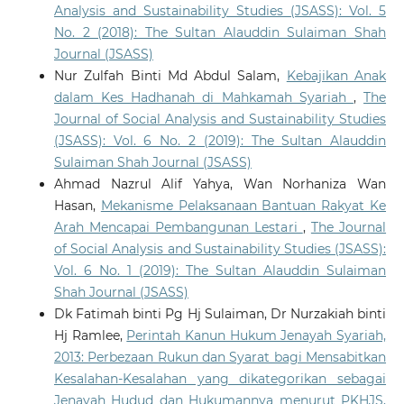
Analysis and Sustainability Studies (JSASS): Vol. 5
No. 2 (2018): The Sultan Alauddin Sulaiman Shah
Journal (JSASS)
Nur Zulfah Binti Md Abdul Salam,
Kebajikan Anak
dalam Kes Hadhanah di Mahkamah Syariah
,
The
Journal of Social Analysis and Sustainability Studies
(JSASS): Vol. 6 No. 2 (2019): The Sultan Alauddin
Sulaiman Shah Journal (JSASS)
Ahmad Nazrul Alif Yahya, Wan Norhaniza Wan
Hasan,
Mekanisme Pelaksanaan Bantuan Rakyat Ke
Arah Mencapai Pembangunan Lestari
,
The Journal
of Social Analysis and Sustainability Studies (JSASS):
Vol. 6 No. 1 (2019): The Sultan Alauddin Sulaiman
Shah Journal (JSASS)
Dk Fatimah binti Pg Hj Sulaiman, Dr Nurzakiah binti
Hj Ramlee,
Perintah Kanun Hukum Jenayah Syariah,
2013: Perbezaan Rukun dan Syarat bagi Mensabitkan
Kesalahan-Kesalahan yang dikategorikan sebagai
Jenayah Hudud dan Hukumannya menurut PKHJS,