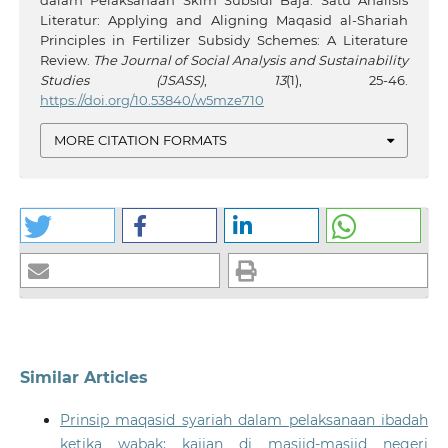
dalam Pelaksanaan Skim Subsidi Baja: Satu Analisis
Literatur: Applying and Aligning Maqasid al-Shariah
Principles in Fertilizer Subsidy Schemes: A Literature
Review.
The Journal of Social Analysis and Sustainability
Studies (JSASS)
,
13
(1), 25-46.
https://doi.org/10.53840/w5mze710
MORE CITATION FORMATS
Similar Articles
Prinsip maqasid syariah dalam pelaksanaan ibadah
ketika wabak: kajian di masjid-masjid negeri