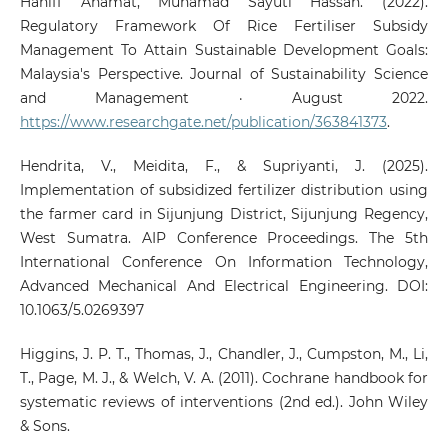
Haniff Ahamat, Muhamad Sayuti Hassan. (2022).
Regulatory Framework Of Rice Fertiliser Subsidy
Management To Attain Sustainable Development Goals:
Malaysia's Perspective. Journal of Sustainability Science
and Management · August 2022.
https://www.researchgate.net/publication/363841373
.
Hendrita, V., Meidita, F., & Supriyanti, J. (2025).
Implementation of subsidized fertilizer distribution using
the farmer card in Sijunjung District, Sijunjung Regency,
West Sumatra. AIP Conference Proceedings. The 5th
International Conference On Information Technology,
Advanced Mechanical And Electrical Engineering. DOI:
10.1063/5.0269397
Higgins, J. P. T., Thomas, J., Chandler, J., Cumpston, M., Li,
T., Page, M. J., & Welch, V. A. (2011). Cochrane handbook for
systematic reviews of interventions (2nd ed.). John Wiley
& Sons.